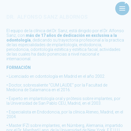
×
DR. ALFONSO SANZ ALBORNOS
El equipo de la clínica del Dr. Sanz, está dirigido por el Dr. Alfonso
Sanz, con
más de
17 años de dedicación en exclusiva a la
odontología
, dedicando su trayectoria profesional a la practica
de las especialidades de implantología, endodoncia,
periodoncia, odontología estética y estética facial, actividades
de las cuales ha dado ponencias a nivel nacional e
internacional.
FORMACIÓN
• Licenciado en odontología en Madrid en el año 2002.
• Doctor, sobresaliente “CUM LAUDE” por la Facultad de
Medicina de Salamanca en el 2016.
• Experto en implantología oral y prótesis sobre implantes, por
la Universidad de San Pablo CEU, Madrid, en el 2003.
• Especialista en Endodoncia, por la clínica Ateneo, Madrid, en el
2004.
• Master IFZI sobre implantes, en Núrnberg, Alemania, impartido
por el Dr. Manfred Lang, de la Universidad de New York, E.E.U.U.